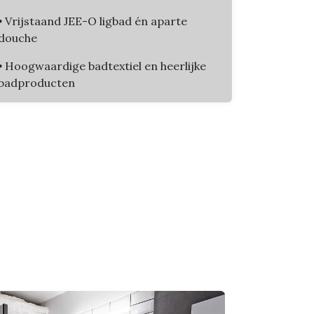
•
Vrijstaand JEE-O ligbad én aparte
douche
•
Hoogwaardige badtextiel en heerlijke
badproducten