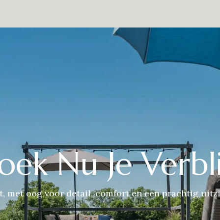
estaurant
De omgeving
Over Ons
Contact
Presse
Eve
oek Nu Je Verbli
t, met oog voor detail, comfort en een prachtig uitzi