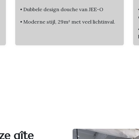
•
Dubbele design douche van JEE-O
•
Moderne stijl, 29m² met veel lichtinval.
ze gîte