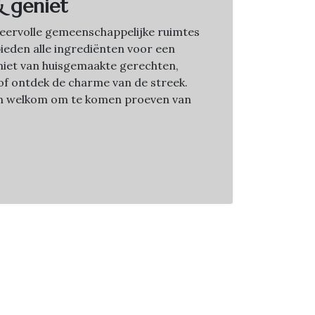
& geniet
sfeervolle gemeenschappelijke ruimtes
bieden alle ingrediënten voor een
Geniet van huisgemaakte gerechten,
f ontdek de charme van de streek.
jn welkom om te komen proeven van