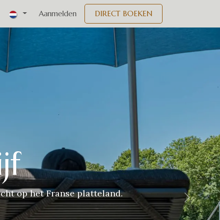
nementen
Aanmelden
DIRECT BOEKEN
jf
cht op het Franse platteland.
Volgend