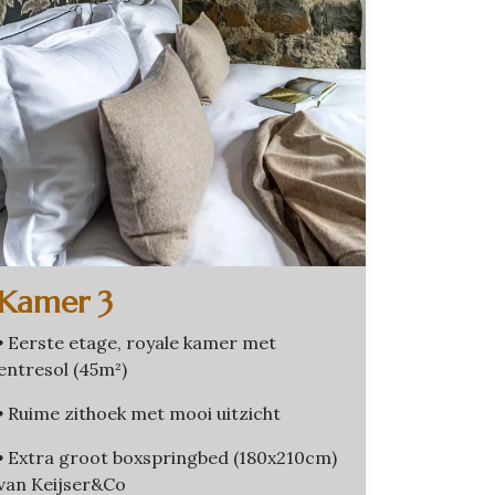
Kamer 3
•
Eerste etage, royale kamer met
entresol (45m²)
•
Ruime zithoek met mooi uitzicht
•
Extra groot boxspringbed (180x210cm)
van Keijser&Co