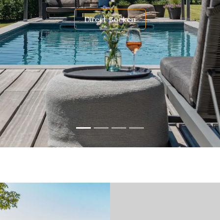
​Direc​t Boeken