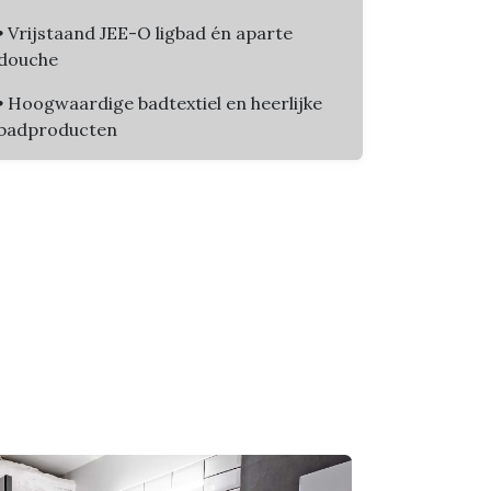
•
Vrijstaand JEE-O ligbad én aparte
douche
•
Hoogwaardige badtextiel en heerlijke
badproducten