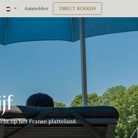
nementen
Aanmelden
DIRECT BOEKEN
jf
cht op het Franse platteland.
Volgend