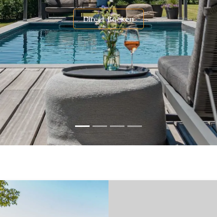
​Direc​t Boeken