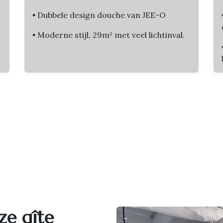
•
Dubbele design douche van JEE-O
•
Moderne stijl, 29m² met veel lichtinval.
ze gîte