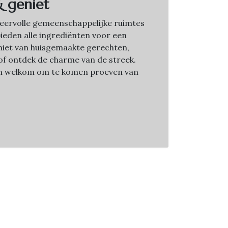
& geniet
sfeervolle gemeenschappelijke ruimtes
bieden alle ingrediënten voor een
Geniet van huisgemaakte gerechten,
f ontdek de charme van de streek.
jn welkom om te komen proeven van