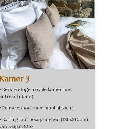
Kamer 3
•
Eerste etage, royale kamer met
entresol (45m²)
•
Ruime zithoek met mooi uitzicht
•
Extra groot boxspringbed (180x210cm)
van Keijser&Co