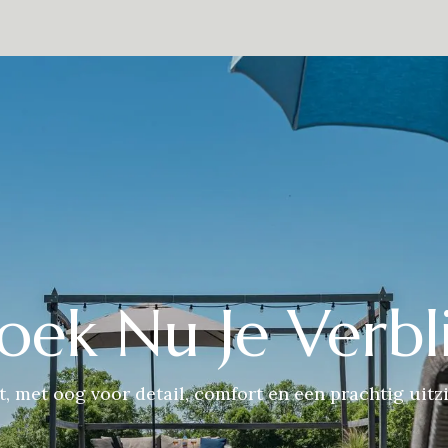
estaurant
De omgeving
Over Ons
Contact
Presse
Eve
oek Nu Je Verbli
t, met oog voor detail, comfort en een prachtig uitzi