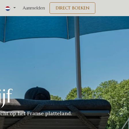
nementen
Aanmelden
DIRECT BOEKEN
jf
cht op het Franse platteland.
Volgend