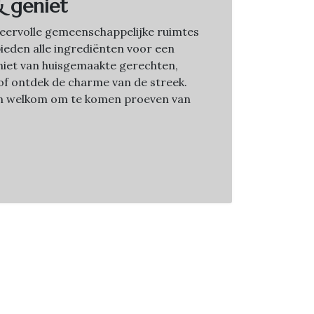
& geniet
sfeervolle gemeenschappelijke ruimtes
bieden alle ingrediënten voor een
Geniet van huisgemaakte gerechten,
f ontdek de charme van de streek.
jn welkom om te komen proeven van