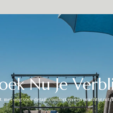
estaurant
De omgeving
Over Ons
Contact
Presse
Eve
oek Nu Je Verbli
t, met oog voor detail, comfort en een prachtig uitzi