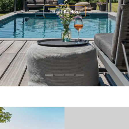
​Direc​t Boeken