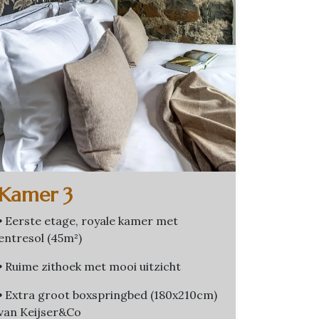
Kamer 3
•
Eerste etage, royale kamer met
entresol (45m²)
•
Ruime zithoek met mooi uitzicht
•
Extra groot boxspringbed (180x210cm)
van Keijser&Co