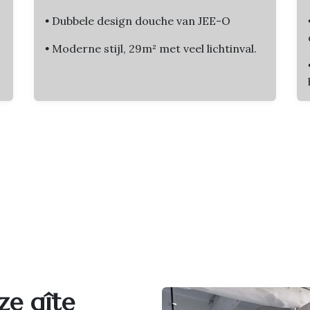
•
Dubbele design douche van JEE-O
•
Moderne stijl, 29m² met veel lichtinval.
ze gîte