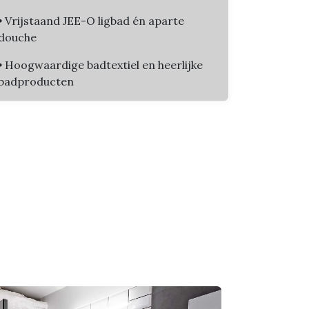
•
Vrijstaand JEE-O ligbad én aparte
douche
•
Hoogwaardige badtextiel en heerlijke
badproducten