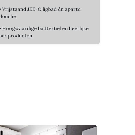
•
Vrijstaand JEE-O ligbad én aparte
douche
•
Hoogwaardige badtextiel en heerlijke
badproducten