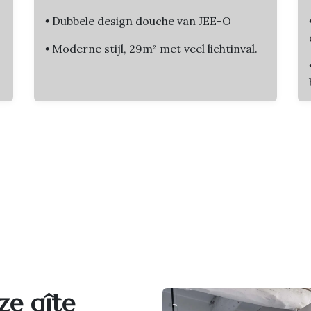
•
Dubbele design douche van JEE-O
•
Moderne stijl, 29m² met veel lichtinval.
ze gîte