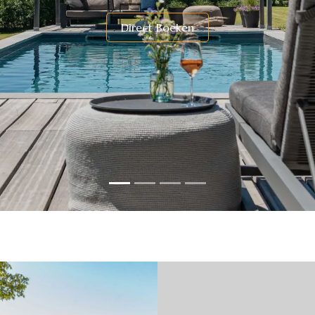
​Direc​t Boeken