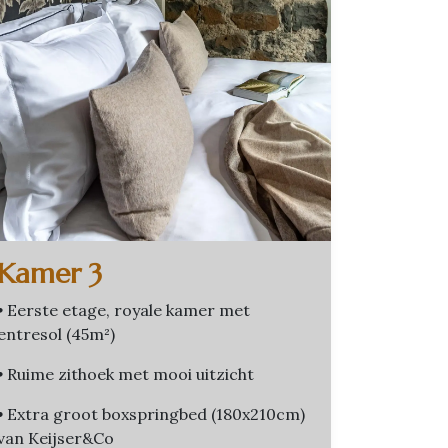
Kamer 3
•
Eerste etage, royale kamer met
entresol (45m²)
•
Ruime zithoek met mooi uitzicht
•
Extra groot boxspringbed (180x210cm)
van Keijser&Co