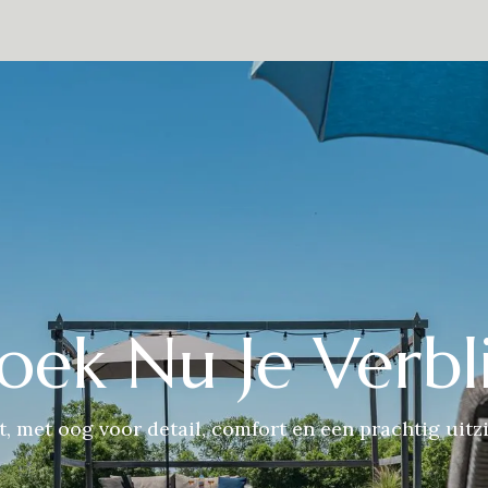
estaurant
De omgeving
Over Ons
Contact
Presse
Eve
oek Nu Je Verbli
t, met oog voor detail, comfort en een prachtig uitzi