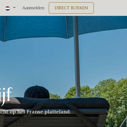
nementen
Aanmelden
DIRECT BOEKEN
jf
cht op het Franse platteland.
Volgend