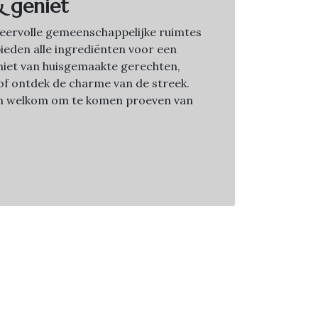
& geniet
sfeervolle gemeenschappelijke ruimtes
bieden alle ingrediënten voor een
Geniet van huisgemaakte gerechten,
f ontdek de charme van de streek.
jn welkom om te komen proeven van