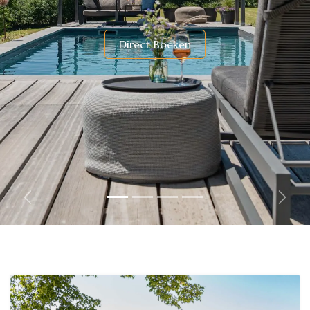
​Direc​t Boeken
Vorige
Volg