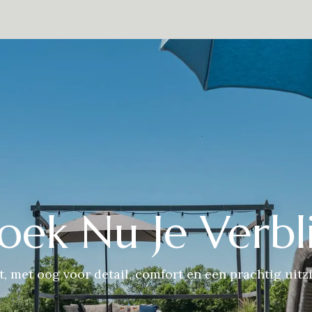
estaurant
De omgeving
Over Ons
Contact
Presse
Eve
oek Nu Je Verbli
t, met oog voor detail, comfort en een prachtig uitzi