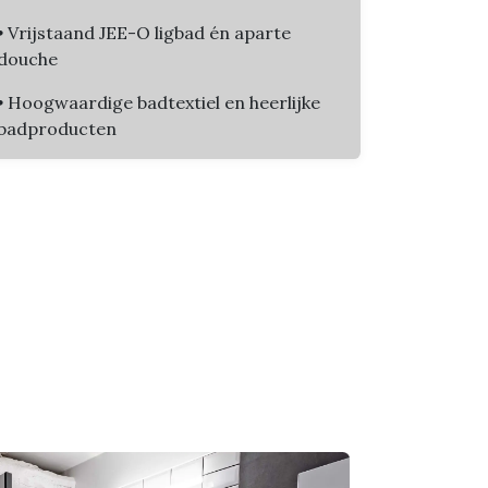
•
Vrijstaand JEE-O ligbad én aparte
douche
•
Hoogwaardige badtextiel en heerlijke
badproducten