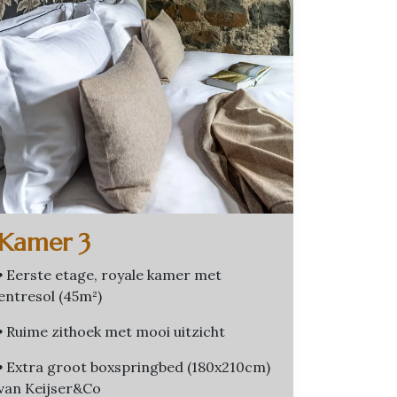
Kamer 3
•
Eerste etage, royale kamer met
entresol (45m²)
•
Ruime zithoek met mooi uitzicht
•
Extra groot boxspringbed (180x210cm)
van Keijser&Co