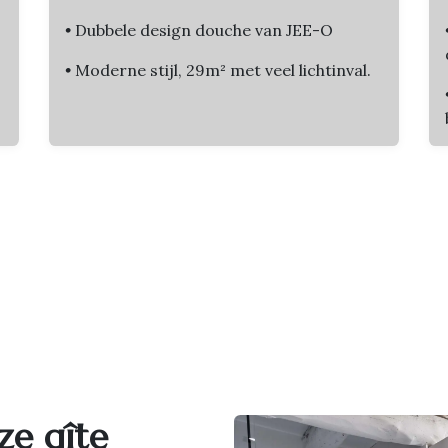
•
Dubbele design douche van JEE-O
•
Moderne stijl, 29m² met veel lichtinval.
ze gîte