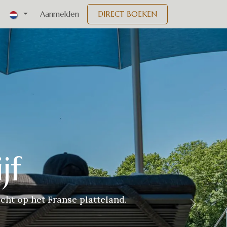
nementen
Aanmelden
DIRECT BOEKEN
jf
cht op het Franse platteland.
Volgend