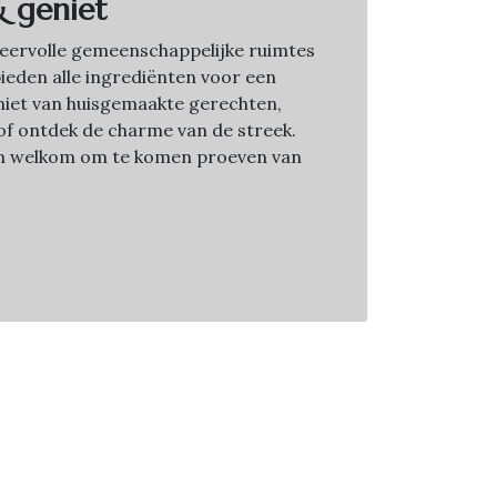
& geniet
sfeervolle gemeenschappelijke ruimtes
bieden alle ingrediënten voor een
Geniet van huisgemaakte gerechten,
f ontdek de charme van de streek.
jn welkom om te komen proeven van