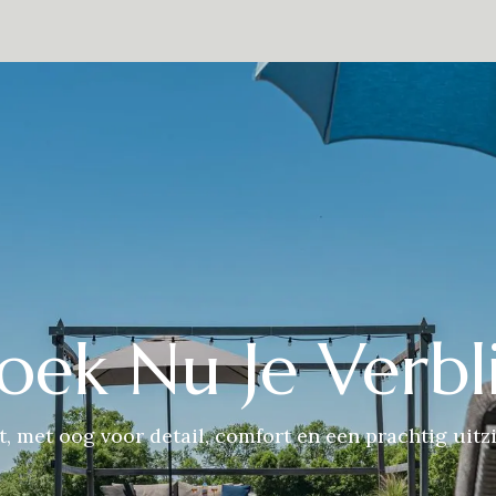
estaurant
De omgeving
Over Ons
Contact
Presse
Eve
oek Nu Je Verbli
t, met oog voor detail, comfort en een prachtig uitzi