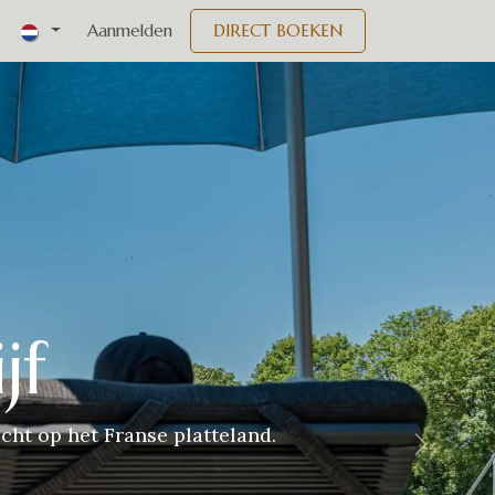
nementen
Aanmelden
DIRECT BOEKEN
jf
cht op het Franse platteland.
Volgend