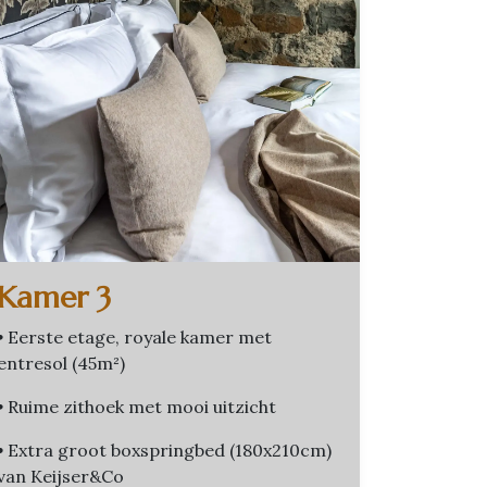
Kamer 3
•
Eerste etage, royale kamer met
entresol (45m²)
•
Ruime zithoek met mooi uitzicht
•
Extra groot boxspringbed (180x210cm)
van Keijser&Co