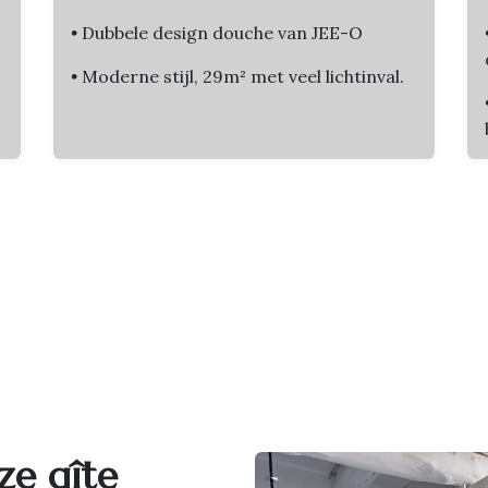
•
Dubbele design douche van JEE-O
•
Moderne stijl, 29m² met veel lichtinval.
ze gîte