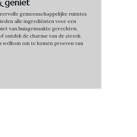
& geniet
sfeervolle gemeenschappelijke ruimtes
bieden alle ingrediënten voor een
Geniet van huisgemaakte gerechten,
f ontdek de charme van de streek.
jn welkom om te komen proeven van