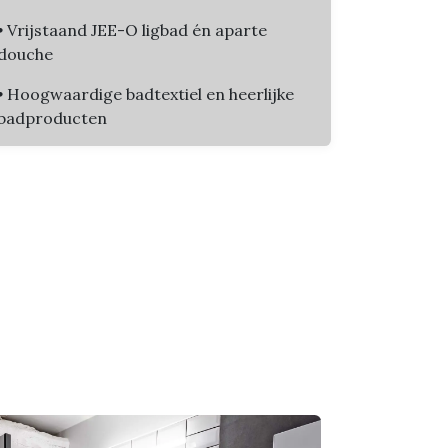
•
Vrijstaand JEE-O ligbad én aparte
douche
•
Hoogwaardige badtextiel en heerlijke
badproducten