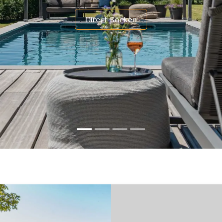
​Direc​t Boeken