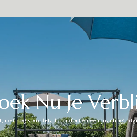
estaurant
De omgeving
Over Ons
Contact
Presse
Eve
oek Nu Je Verbli
t, met oog voor detail, comfort en een prachtig uitzi