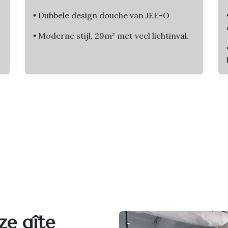
•
Dubbele design douche van JEE-O
•
Moderne stijl, 29m² met veel lichtinval.
ze gîte