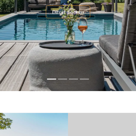
​Direc​t Boeken