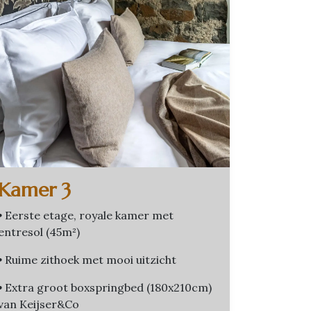
Kamer 3
•
Eerste etage, royale kamer met
entresol (45m²)
•
Ruime zithoek met mooi uitzicht
•
Extra groot boxspringbed (180x210cm)
van Keijser&Co