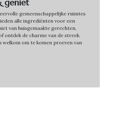
& geniet
sfeervolle gemeenschappelijke ruimtes
bieden alle ingrediënten voor een
Geniet van huisgemaakte gerechten,
f ontdek de charme van de streek.
jn welkom om te komen proeven van