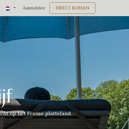
nementen
Aanmelden
DIRECT BOEKEN
jf
cht op het Franse platteland.
Volgend