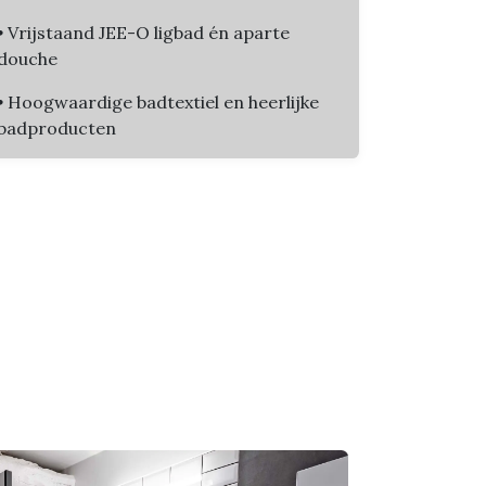
•
Vrijstaand JEE-O ligbad én aparte
douche
•
Hoogwaardige badtextiel en heerlijke
badproducten