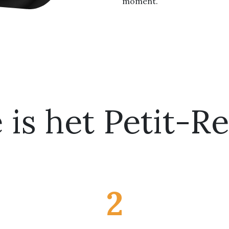
moment.
is het Petit-R
2