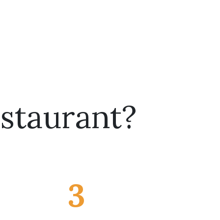
estaurant?
3