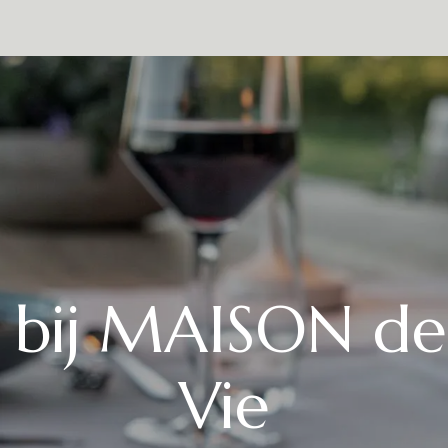
estaurant
De omgeving
Over Ons
Contact
Presse
Eve
l bij MAISON de
Vie​