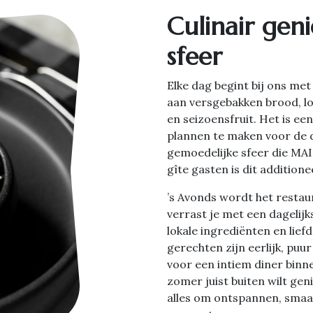
Culinair geni
sfeer
Elke dag begint bij ons met
aan versgebakken brood, lo
en seizoensfruit. Het is 
plannen te maken voor de d
gemoedelijke sfeer die MA
gîte gasten is dit additionee
’s Avonds wordt het restaur
verrast je met een dagelij
lokale ingrediënten en lief
gerechten zijn eerlijk, puur
voor een intiem diner binne
zomer juist buiten wilt gen
alles om ontspannen, smaak