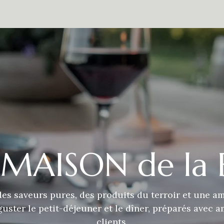
estaurant
Alentours
À propos de nous
Contact
Presse
à MAISON de la 
es saveurs pures, des produits du terroir et une a
guster le petit-déjeuner et le dîner, préparés avec 
clients.