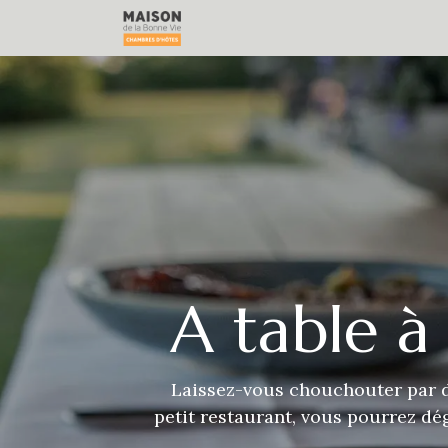
Se rendre au contenu
Nos chambres
Nos Gîtes
R
A table 
Laissez-vous chouchouter par d
petit restaurant, vous pourrez dé