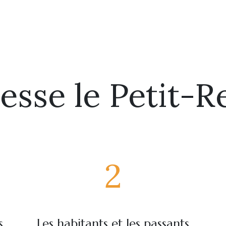
resse le Petit-R
2
s
Les habitants et les passants