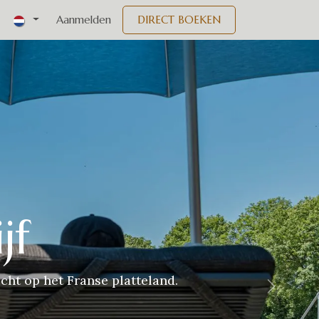
nementen
Aanmelden
DIRECT BOEKEN
jf
cht op het Franse platteland.
Volgend