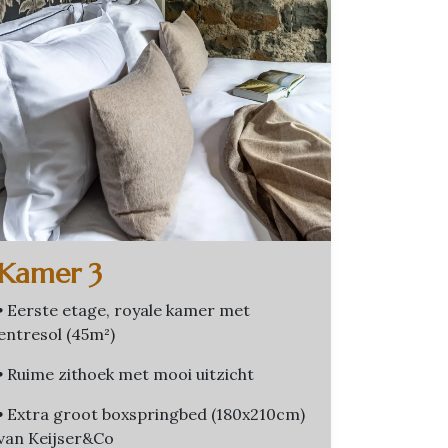
Kamer 3
•
Eerste etage, royale kamer met
entresol (45m²)
•
Ruime zithoek met mooi uitzicht
•
Extra groot boxspringbed (180x210cm)
van Keijser&Co