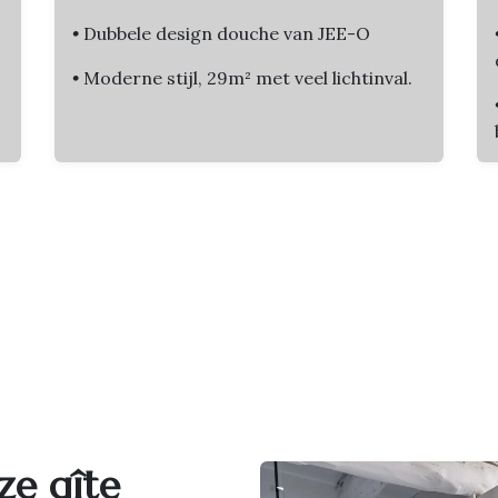
•
Dubbele design douche van JEE-O
•
Moderne stijl, 29m² met veel lichtinval.
ze gîte