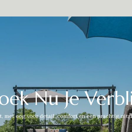
estaurant
De omgeving
Over Ons
Contact
Presse
Eve
oek Nu Je Verbli
t, met oog voor detail, comfort en een prachtig uitzi