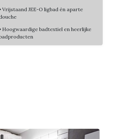
•
Vrijstaand JEE-O ligbad én aparte
douche
•
Hoogwaardige badtextiel en heerlijke
badproducten