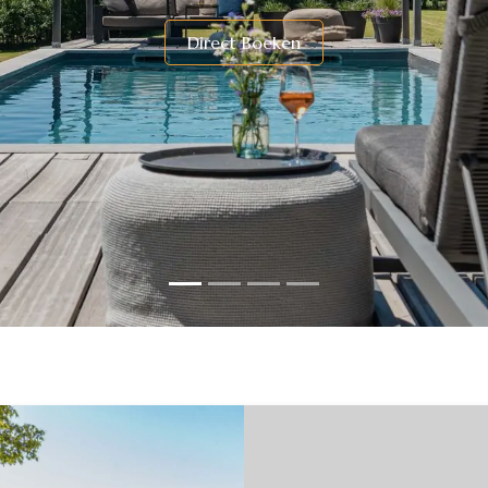
​Direc​t Boeken