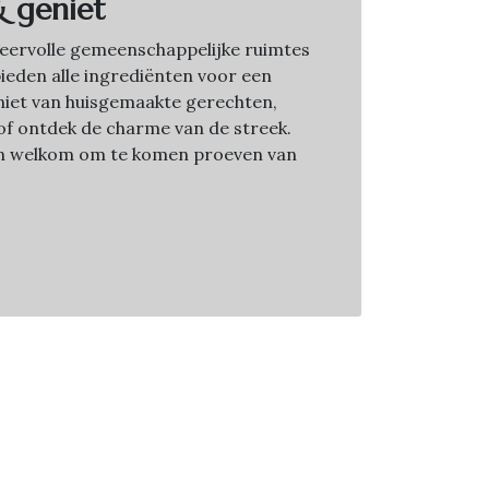
& geniet
sfeervolle gemeenschappelijke ruimtes
bieden alle ingrediënten voor een
Geniet van huisgemaakte gerechten,
f ontdek de charme van de streek.
jn welkom om te komen proeven van