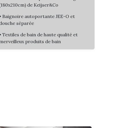
(180x210cm) de Keijser&Co
• Baignoire autoportante JEE-O et
douche séparée
• Textiles de bain de haute qualité et
merveilleux produits de bain