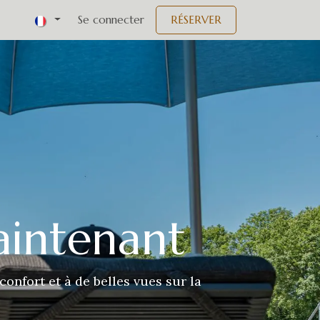
Événements
Se connecter
RÉSERVER
aintenant
onfort et à de belles vues sur la
Volgend