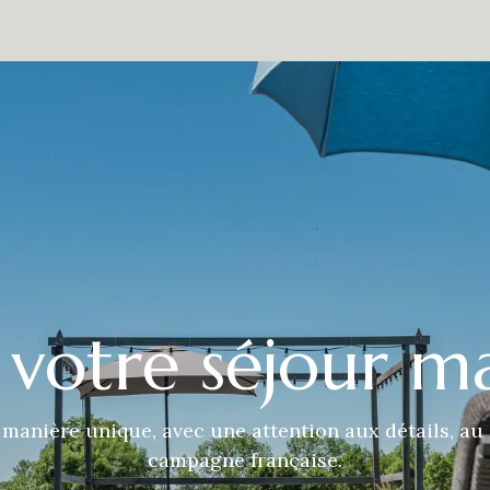
estaurant
Alentours
À propos de nous
Contact
Presse
 votre séjour m
nière unique, avec une attention aux détails, au c
campagne française.