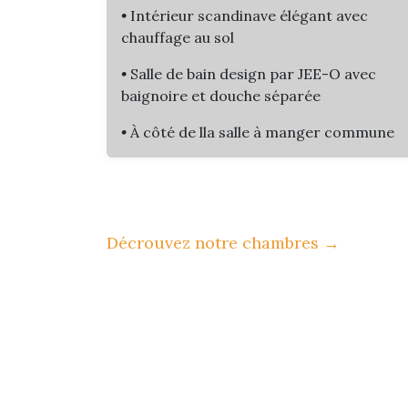
•
Intérieur scandinave élégant avec
chauffage au sol
•
Salle de bain design par JEE-O avec
baignoire et douche séparée​
•
À côté de lla salle à manger commune
Décrouvez notre chambres
→