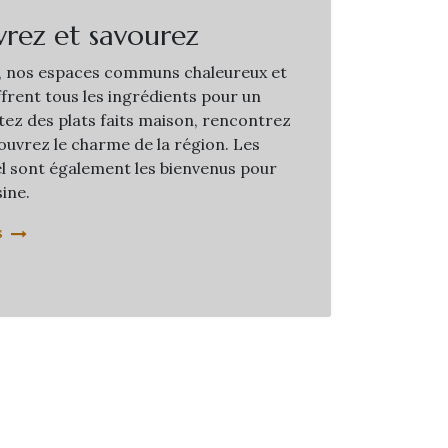
rez et savourez
, nos espaces communs chaleureux et
frent tous les ingrédients pour un
tez des plats faits maison, rencontrez
ouvrez le charme de la région. Les
tel sont également les bienvenus pour
ine.
s