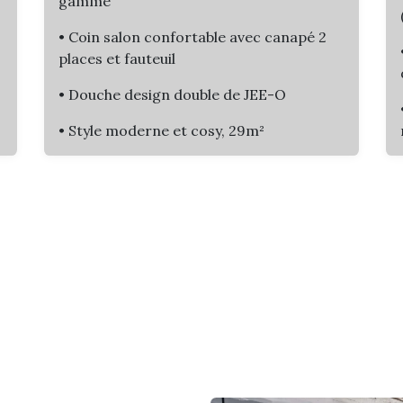
gamme
• Coin salon confortable avec canapé 2
places et fauteuil
• Douche design double de JEE-O
• Style moderne et cosy, 29m²