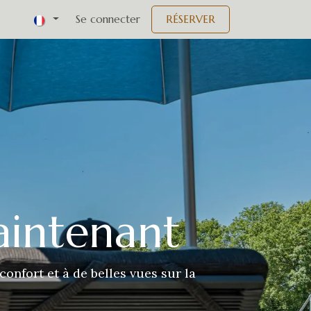
Événements
Se connecter
RÉSERVER
aintenant
onfort et à de belles vues sur la
Volgend