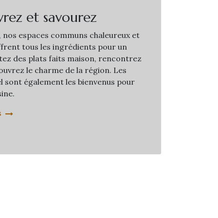
rez et savourez
, nos espaces communs chaleureux et
frent tous les ingrédients pour un
tez des plats faits maison, rencontrez
ouvrez le charme de la région. Les
tel sont également les bienvenus pour
ine.
s