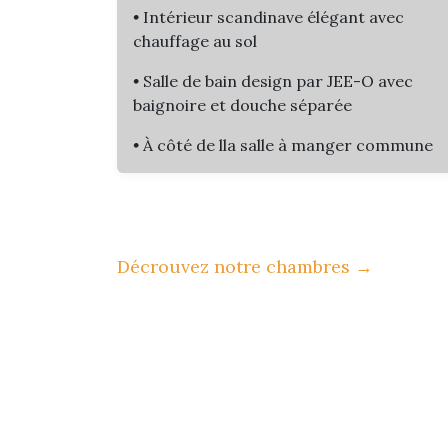
•
Intérieur scandinave élégant avec
chauffage au sol
•
Salle de bain design par JEE-O avec
baignoire et douche séparée​
•
À côté de lla salle à manger commune
Décrouvez notre chambres
→