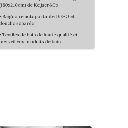
(180x210cm) de Keijser&Co
• Baignoire autoportante JEE-O et
douche séparée
• Textiles de bain de haute qualité et
merveilleux produits de bain