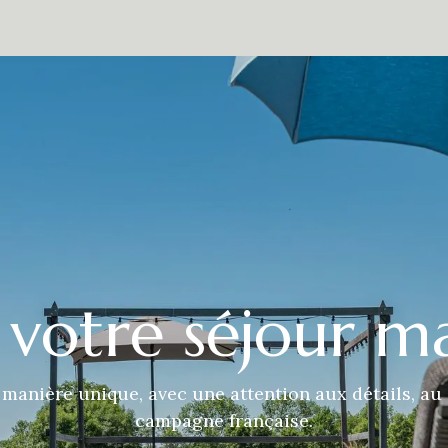
estaurant
Alentours
À propos de nous
Contact
Presse
 votre séjour m
nière unique, avec une attention aux détails, au c
campagne française.