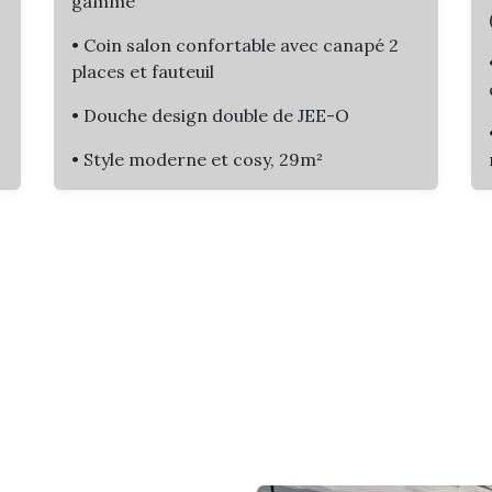
gamme
• Coin salon confortable avec canapé 2
places et fauteuil
• Douche design double de JEE-O
• Style moderne et cosy, 29m²