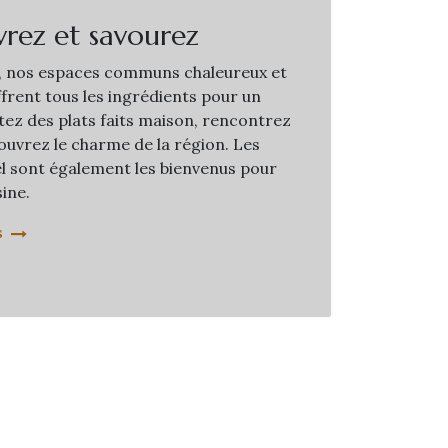
rez et savourez
, nos espaces communs chaleureux et
frent tous les ingrédients pour un
tez des plats faits maison, rencontrez
ouvrez le charme de la région. Les
tel sont également les bienvenus pour
ine.
s