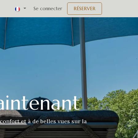
Événements
Se connecter
RÉSERVER
aintenant
onfort et à de belles vues sur la
Volgend