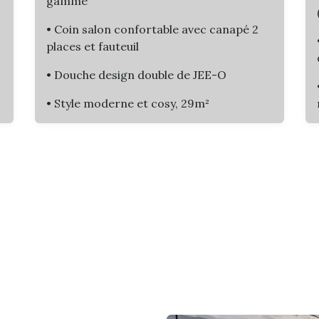
gamme
• Coin salon confortable avec canapé 2
places et fauteuil
• Douche design double de JEE-O
• Style moderne et cosy, 29m²