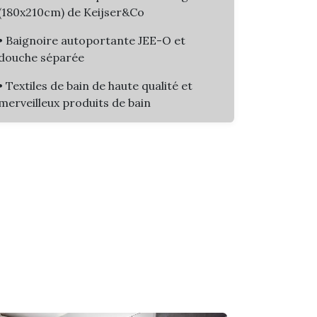
(180x210cm) de Keijser&Co
• Baignoire autoportante JEE-O et
douche séparée
• Textiles de bain de haute qualité et
merveilleux produits de bain