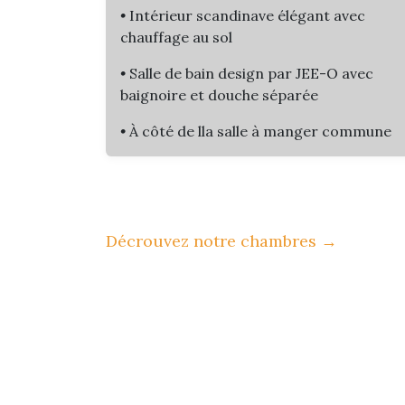
•
Intérieur scandinave élégant avec
chauffage au sol
•
Salle de bain design par JEE-O avec
baignoire et douche séparée​
•
À côté de lla salle à manger commune
Décrouvez notre chambres
→