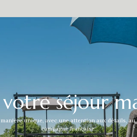
estaurant
Alentours
À propos de nous
Contact
Presse
 votre séjour m
nière unique, avec une attention aux détails, au c
campagne française.